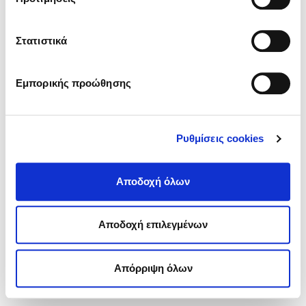
Βενιζέλος, κατά τη διάρκεια των περιοριστικών μέτρων
στις πτήσεις, για την καταπολέμηση της πανδημίας του
COVID-19, Αθήνα 9 Μαΐου 2020.
Στατιστικά
Γιάννης Κολεσίδης
Εμπορικής προώθησης
Ευγένιος Καλοφωλιάς
Ρυθμίσεις cookies
Αποδοχή όλων
Αποδοχή επιλεγμένων
Πολιτική συναίνεσης
Απόρριψη όλων