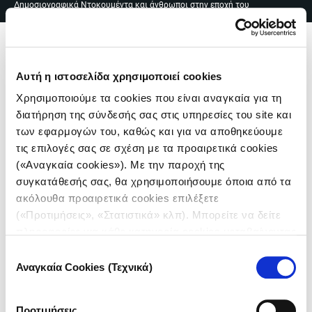
Δημοσιογραφικά Ντοκουμέντα και άνθρωποι στην εποχή του
Skip
EN
|
ΕΛ
covid
to
content
Me
Αυτή η ιστοσελίδα χρησιμοποιεί cookies
Χρησιμοποιούμε τα cookies που είναι αναγκαία για τη
διατήρηση της σύνδεσής σας στις υπηρεσίες του site και
των εφαρμογών του, καθώς και για να αποθηκεύουμε
τις επιλογές σας σε σχέση με τα προαιρετικά cookies
(«Αναγκαία cookies»). Με την παροχή της
Πλοήγηση
συγκατάθεσής σας, θα χρησιμοποιήσουμε όποια από τα
ακόλουθα προαιρετικά cookies επιλέξετε
άρθρων
(«Προτιμήσεις», «Στατιστικά» κλπ). Μπορείτε να δείτε
πληροφορίες για κάθε κατηγορία cookies μεταβαίνοντας
στην
Πολιτική Cookies
του site μας.
Επιλογή
Αναγκαία Cookies (Τεχνικά)
συγκατάθεσης
ΑΘΗΝΑ | ΜΑΙΟΣ 2020
Η αίθουσα αναχωρήσεων στο αεροδρόμιο Ελευθέριος
Προτιμήσεις