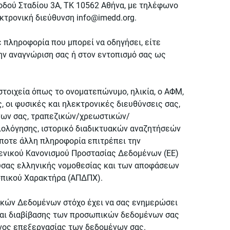
ς οδού Σταδίου 3Α, ΤΚ 10562 Αθήνα, με τηλέφωνο
εκτρονική διεύθυνση
info@imedd.org
.
 πληροφορία που μπορεί να οδηγήσει, είτε
ην αναγνώριση σας ή στον εντοπισμό σας ως
στοιχεία όπως το ονοματεπώνυμο, ηλικία, ο ΑΦΜ,
 οι φυσικές και ηλεκτρονικές διευθύνσεις σας,
ώνων σας, τραπεζικών/χρεωστικών/
ιολόγησης, ιστορικό διαδικτυακών αναζητήσεών
αδήποτε άλλη πληροφορία επιτρέπει την
Γενικού Κανονισμού Προστασίας Δεδομένων (EE)
υσας ελληνικής νομοθεσίας και των αποφάσεων
πικού Χαρακτήρα (ΑΠΔΠΧ).
κών Δεδομένων στόχο έχει να σας ενημερώσει
και διαβίβασης των προσωπικών δεδομένων σας
νος επεξεργασίας των δεδομένων σας.