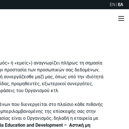
EN
|
ΕΛ
Me
μός» ή «εμείς») αναγνωρίζει πλήρως τη σημασία
την προστασία των προσωπικών σας δεδομένων,
ή συνεργάζεσθε μαζί μας, όπως υπό την ιδιότητά
ίδας, προμηθευτές, εξωτερικοί συνεργάτες,
ράσεις του Οργανισμού κτλ.
νων που διενεργείται στο πλαίσιο κάθε πιθανής
υμπεριλαμβανομένης της επίσκεψής σας στην
ίας είναι o Oργανισμός, δηλαδή η εταιρεία με
ia Education and Development – Aστική μη