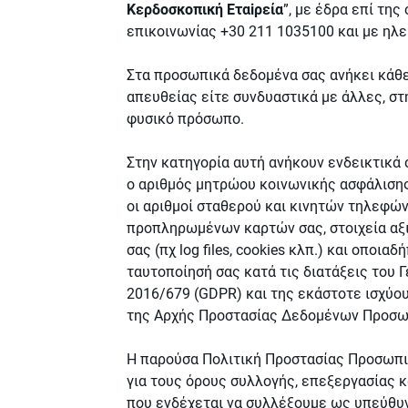
Kερδοσκοπική Eταiρεία
”, με έδρα επί τη
επικοινωνίας +30 211 1035100 και με ηλ
Στα προσωπικά δεδομένα σας ανήκει κάθε
απευθείας είτε συνδυαστικά με άλλες, στ
φυσικό πρόσωπο.
Στην κατηγορία αυτή ανήκουν ενδεικτικά 
ο αριθμός μητρώου κοινωνικής ασφάλισης,
οι αριθμοί σταθερού και κινητών τηλεφ
προπληρωμένων καρτών σας, στοιχεία αξ
σας (πχ log files, cookies κλπ.) και οποι
ταυτοποίησή σας κατά τις διατάξεις του 
2016/679 (GDPR) και της εκάστοτε ισχύο
της Αρχής Προστασίας Δεδομένων Προσω
Η παρούσα Πολιτική Προστασίας Προσωπι
για τους όρους συλλογής, επεξεργασίας 
που ενδέχεται να συλλέξουμε ως υπεύθυ