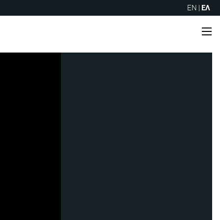
EN
|
ΕΛ
Me