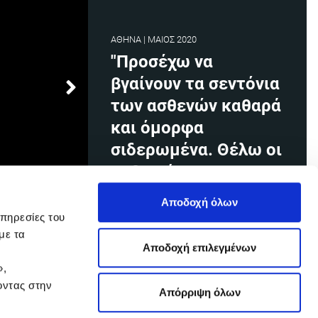
ΑΘΗΝΑ | ΜΑΙΟΣ 2020
"Προσέχω να
βγαίνουν τα σεντόνια
των ασθενών καθαρά
και όμορφα
σιδερωμένα. Θέλω οι
ασθενείς να
κοιμούνται
Αποδοχή όλων
ευχάριστα"
υπηρεσίες του
με τα
Αποδοχή επιλεγμένων
Χρήστος Πιερράκος
»,
Εργαζόμενος στον ιματισμό /
οντας στην
Νοσοκομείο Σωτηρία
Απόρριψη όλων