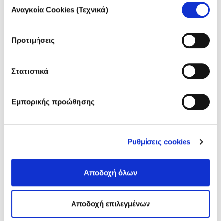
άρθρων
Αναγκαία Cookies (Τεχνικά)
συγκατάθεσης
Προτιμήσεις
Στατιστικά
Εμπορικής προώθησης
Ρυθμίσεις cookies
ΑΘΗΝΑ | ΜΑΙΟΣ 2020
"Αυτή την περίοδο ράβω μάσκες.
Αποδοχή όλων
Πιστεύω ότι είναι ένα κομμάτι
προσφοράς προς τον κόσμο"
Αποδοχή επιλεγμένων