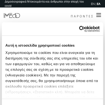
Δημοσιογραφικά Ντοκουμέντα και άνθρωποι στην εποχή του
Skip
EN
|
ΕΛ
covid
to
content
Me
Αυτή η ιστοσελίδα χρησιμοποιεί cookies
Χρησιμοποιούμε τα cookies που είναι αναγκαία για τη
διατήρηση της σύνδεσής σας στις υπηρεσίες του site και
των εφαρμογών του, καθώς και για να αποθηκεύουμε
τις επιλογές σας σε σχέση με τα προαιρετικά cookies
(«Αναγκαία cookies»). Με την παροχή της
συγκατάθεσής σας, θα χρησιμοποιήσουμε όποια από τα
ακόλουθα προαιρετικά cookies επιλέξετε
(«Προτιμήσεις», «Στατιστικά» κλπ). Μπορείτε να δείτε
πληροφορίες για κάθε κατηγορία cookies μεταβαίνοντας
Πλοήγηση
στην
Πολιτική Cookies
του site μας.
Επιλογή