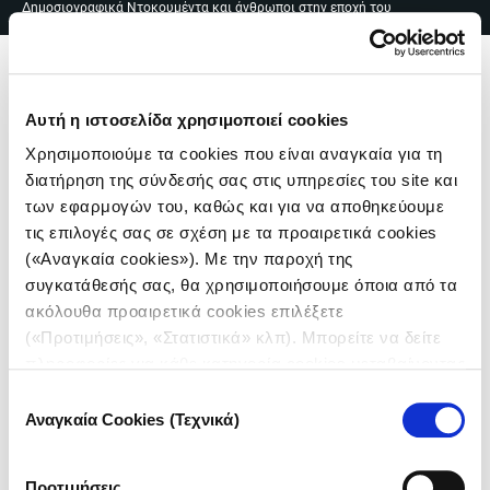
Δημοσιογραφικά Ντοκουμέντα και άνθρωποι στην εποχή του
Skip
EN
|
ΕΛ
covid
to
content
Me
Αυτή η ιστοσελίδα χρησιμοποιεί cookies
Χρησιμοποιούμε τα cookies που είναι αναγκαία για τη
διατήρηση της σύνδεσής σας στις υπηρεσίες του site και
των εφαρμογών του, καθώς και για να αποθηκεύουμε
τις επιλογές σας σε σχέση με τα προαιρετικά cookies
Πλοήγηση
(«Αναγκαία cookies»). Με την παροχή της
συγκατάθεσής σας, θα χρησιμοποιήσουμε όποια από τα
άρθρων
ακόλουθα προαιρετικά cookies επιλέξετε
(«Προτιμήσεις», «Στατιστικά» κλπ). Μπορείτε να δείτε
πληροφορίες για κάθε κατηγορία cookies μεταβαίνοντας
στην
Πολιτική Cookies
του site μας.
Επιλογή
ΑΘΗΝΑ | ΑΠΡΙΛΙΟΣ 2020
Αναγκαία Cookies (Τεχνικά)
συγκατάθεσης
Νυχτερινή Βάρδια: Ιερά Οδός -
Ομόνοια - Κολωνάκι
Προτιμήσεις