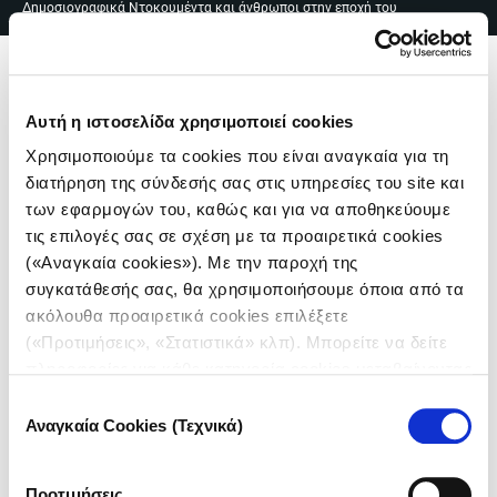
Δημοσιογραφικά Ντοκουμέντα και άνθρωποι στην εποχή του
Skip
EN
|
ΕΛ
covid
to
content
Me
Αυτή η ιστοσελίδα χρησιμοποιεί cookies
Χρησιμοποιούμε τα cookies που είναι αναγκαία για τη
διατήρηση της σύνδεσής σας στις υπηρεσίες του site και
των εφαρμογών του, καθώς και για να αποθηκεύουμε
τις επιλογές σας σε σχέση με τα προαιρετικά cookies
Πλοήγηση
(«Αναγκαία cookies»). Με την παροχή της
συγκατάθεσής σας, θα χρησιμοποιήσουμε όποια από τα
άρθρων
ακόλουθα προαιρετικά cookies επιλέξετε
(«Προτιμήσεις», «Στατιστικά» κλπ). Μπορείτε να δείτε
πληροφορίες για κάθε κατηγορία cookies μεταβαίνοντας
στην
Πολιτική Cookies
του site μας.
Επιλογή
ΑΘΗΝΑ | ΑΠΡΙΛΙΟΣ 2020
Αναγκαία Cookies (Τεχνικά)
συγκατάθεσης
Πίσω από το τζάμι
Προτιμήσεις