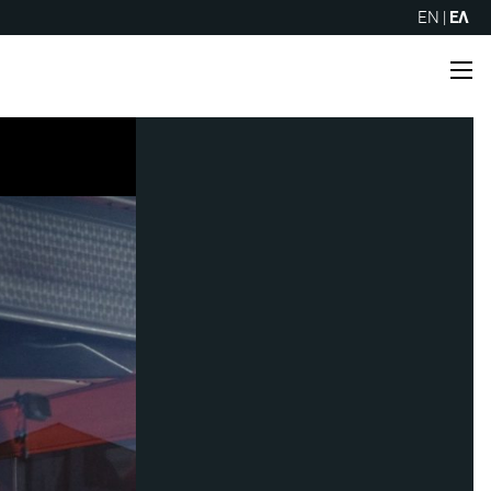
EN
|
ΕΛ
Me