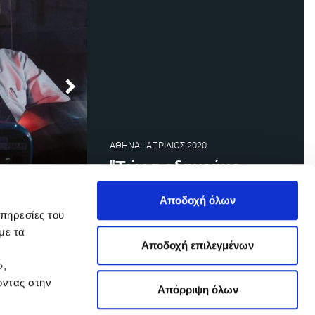
ΑΘΗΝΑ | ΑΠΡΙΛΙΟΣ 2020
"Τώρα οδηγούµε
µέσα σε µια άδεια
Αποδοχή όλων
πόλη που δεν έχει
υπηρεσίες του
ζωή"
με τα
Αποδοχή επιλεγμένων
»,
Θόδωρος Καπελέρης, Οδηγός
οντας στην
λεωφορείου ΟΑΣΑ
Απόρριψη όλων