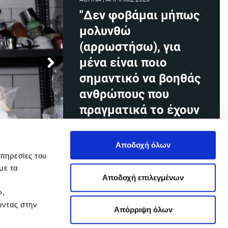
"Δεν φοβάμαι μήπως
μολυνθώ
(αρρωστήσω), για
μένα είναι ποιο
σημαντικό να βοηθάς
ανθρώπους που
πραγματικά το έχουν
ανάγκη"
Αποδοχή όλων
Ελένη Πιπίνη Τρουπάκη 23 χρονών,
υπηρεσίες του
φοιτήτρια, εθελόντρια στην
με τα
κοινωνική κουζίνα, “ο άλλος
Αποδοχή επιλεγμένων
άνθρωπος”, δουλεύει τις
»,
τελευταίες 15 μέρες.
οντας στην
Απόρριψη όλων