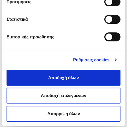
Προτιμήσεις
άρθρων
Στατιστικά
Εμπορικής προώθησης
Ρυθμίσεις cookies
Αποδοχή όλων
ΑΘΗΝΑ | ΜΑΙΟΣ 2020
Μιχάλης Κοντιζάς, Υπάλληλος δήμου Μυκόνου
Αποδοχή επιλεγμένων
Νίκος Πηλός
Απόρριψη όλων
Πολιτική συναίνεσης
Ευγένιος Καλοφωλιάς