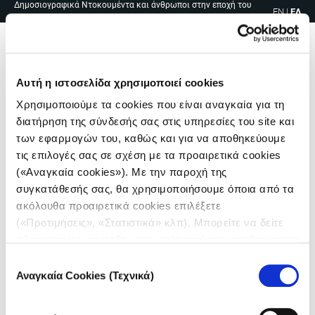
Δημοσιογραφικά Ντοκουμέντα και άνθρωποι στην εποχή του
Skip
EN
|
ΕΛ
covid
to
content
Me
Αυτή η ιστοσελίδα χρησιμοποιεί cookies
Χρησιμοποιούμε τα cookies που είναι αναγκαία για τη
διατήρηση της σύνδεσής σας στις υπηρεσίες του site και
των εφαρμογών του, καθώς και για να αποθηκεύουμε
τις επιλογές σας σε σχέση με τα προαιρετικά cookies
(«Αναγκαία cookies»). Με την παροχή της
συγκατάθεσής σας, θα χρησιμοποιήσουμε όποια από τα
ακόλουθα προαιρετικά cookies επιλέξετε
(«Προτιμήσεις», «Στατιστικά» κλπ). Μπορείτε να δείτε
πληροφορίες για κάθε κατηγορία cookies μεταβαίνοντας
στην
Πολιτική Cookies
του site μας.
Επιλογή
Αναγκαία Cookies (Τεχνικά)
συγκατάθεσης
Πλοήγηση