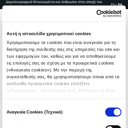
Δημοσιογραφικά Ντοκουμέντα και άνθρωποι στην εποχή του
Skip
EN
|
ΕΛ
covid
to
content
Me
Αυτή η ιστοσελίδα χρησιμοποιεί cookies
Χρησιμοποιούμε τα cookies που είναι αναγκαία για τη
διατήρηση της σύνδεσής σας στις υπηρεσίες του site και
των εφαρμογών του, καθώς και για να αποθηκεύουμε
τις επιλογές σας σε σχέση με τα προαιρετικά cookies
(«Αναγκαία cookies»). Με την παροχή της
συγκατάθεσής σας, θα χρησιμοποιήσουμε όποια από τα
ακόλουθα προαιρετικά cookies επιλέξετε
(«Προτιμήσεις», «Στατιστικά» κλπ). Μπορείτε να δείτε
πληροφορίες για κάθε κατηγορία cookies μεταβαίνοντας
στην
Πολιτική Cookies
του site μας.
Επιλογή
Αναγκαία Cookies (Τεχνικά)
συγκατάθεσης
Πλοήγηση