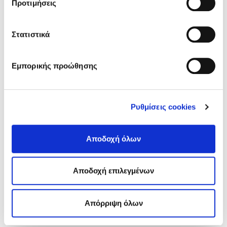
Προτιμήσεις
άρθρων
Στατιστικά
Εμπορικής προώθησης
Ρυθμίσεις cookies
Αποδοχή όλων
ΑΘΗΝΑ | ΑΠΡΙΛΙΟΣ 2020
Χρύσα Βασιλάκη, νοσηλεύτρια ΜΕΘ Covid Ευαγγελισμός
Αποδοχή επιλεγμένων
Νίκος Πηλός
Απόρριψη όλων
Πολιτική συναίνεσης
Ευγένιος Καλοφωλιάς