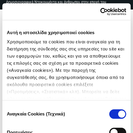
Δημοσιογραφικά Ντοκουμέντα και άνθρωποι στην εποχή του
Skip
EN
|
ΕΛ
covid
to
content
Me
Αυτή η ιστοσελίδα χρησιμοποιεί cookies
Χρησιμοποιούμε τα cookies που είναι αναγκαία για τη
διατήρηση της σύνδεσής σας στις υπηρεσίες του site και
των εφαρμογών του, καθώς και για να αποθηκεύουμε
τις επιλογές σας σε σχέση με τα προαιρετικά cookies
(«Αναγκαία cookies»). Με την παροχή της
Πλοήγηση
συγκατάθεσής σας, θα χρησιμοποιήσουμε όποια από τα
ακόλουθα προαιρετικά cookies επιλέξετε
άρθρων
(«Προτιμήσεις», «Στατιστικά» κλπ). Μπορείτε να δείτε
πληροφορίες για κάθε κατηγορία cookies μεταβαίνοντας
στην
Πολιτική Cookies
του site μας.
Επιλογή
Αναγκαία Cookies (Τεχνικά)
συγκατάθεσης
ΑΘΗΝΑ | ΑΠΡΙΛΙΟΣ 2020
Μαϊλίντα Ζόη 45, 11 χρόνια υπάλληλος σε σουπερ
Προτιμήσεις