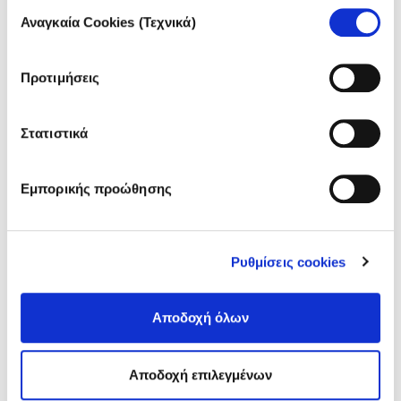
Επιλογή
άρθρων
Αναγκαία Cookies (Τεχνικά)
συγκατάθεσης
Προτιμήσεις
Στατιστικά
Εμπορικής προώθησης
Ρυθμίσεις cookies
ΑΘΗΝΑ | ΑΠΡΙΛΙΟΣ 2020
"Εν μέσω covid έχουν
Αποδοχή όλων
πολλαπλασιαστεί οι πελάτες που
έρχονται στο σουπερ μάρκετ"
Αποδοχή επιλεγμένων