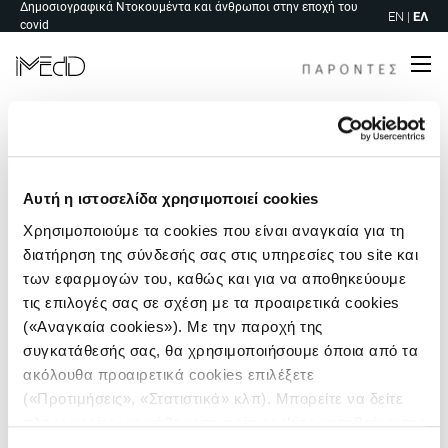
Δημοσιογραφικά Ντοκουμέντα και άνθρωποι στην εποχή του
Skip
EN
|
ΕΛ
covid
to
content
Me
Αυτή η ιστοσελίδα χρησιμοποιεί cookies
Χρησιμοποιούμε τα cookies που είναι αναγκαία για τη
διατήρηση της σύνδεσής σας στις υπηρεσίες του site και
των εφαρμογών του, καθώς και για να αποθηκεύουμε
τις επιλογές σας σε σχέση με τα προαιρετικά cookies
(«Αναγκαία cookies»). Με την παροχή της
συγκατάθεσής σας, θα χρησιμοποιήσουμε όποια από τα
ακόλουθα προαιρετικά cookies επιλέξετε
(«Προτιμήσεις», «Στατιστικά» κλπ). Μπορείτε να δείτε
πληροφορίες για κάθε κατηγορία cookies μεταβαίνοντας
Πλοήγηση
στην
Πολιτική Cookies
του site μας.