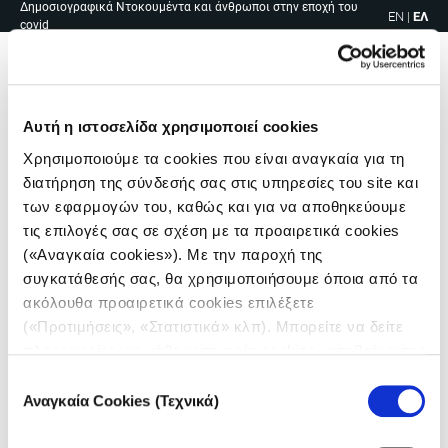
Δημοσιογραφικά Ντοκουμέντα και άνθρωποι στην εποχή του
Skip
EN
|
ΕΛ
covid
to
content
Me
Αυτή η ιστοσελίδα χρησιμοποιεί cookies
Χρησιμοποιούμε τα cookies που είναι αναγκαία για τη
διατήρηση της σύνδεσής σας στις υπηρεσίες του site και
των εφαρμογών του, καθώς και για να αποθηκεύουμε
τις επιλογές σας σε σχέση με τα προαιρετικά cookies
(«Αναγκαία cookies»). Με την παροχή της
συγκατάθεσής σας, θα χρησιμοποιήσουμε όποια από τα
ακόλουθα προαιρετικά cookies επιλέξετε
(«Προτιμήσεις», «Στατιστικά» κλπ). Μπορείτε να δείτε
πληροφορίες για κάθε κατηγορία cookies μεταβαίνοντας
στην
Πολιτική Cookies
του site μας.
Επιλογή
Αναγκαία Cookies (Τεχνικά)
συγκατάθεσης
Πλοήγηση