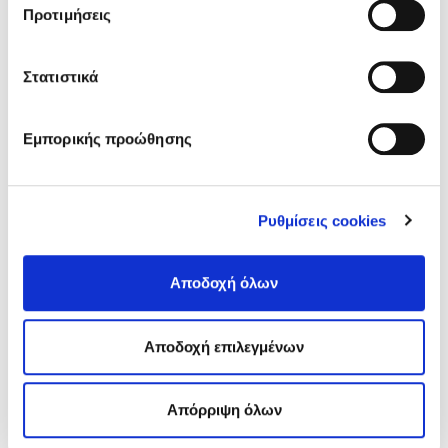
Προτιμήσεις
άρθρων
Στατιστικά
Εμπορικής προώθησης
Ρυθμίσεις cookies
Αποδοχή όλων
ΑΘΗΝΑ | ΑΠΡΙΛΙΟΣ 2020
Νίκη Ζαμάγια Τραπεζοκόμος 49 χρονών, Γ ́κλινική Covid
Αποδοχή επιλεγμένων
Ευαγγελισμός
Απόρριψη όλων
Νίκος Πηλός
Πολιτική συναίνεσης
Ευγένιος Καλοφωλιάς