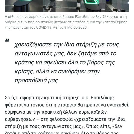
Η αίθουσα αναχωρήσεων στο αεροδρόμιο Ελευθέριος Βενιζέλος, κατά τη
διάρκεια των περιοριστικών μέτρων στις πτήσεις, για την καταπολέμηση
της πανδημίας του COVID-19, Αθήνα 9 Μαΐου 2020.
χρειαζόμαστε την ίδια στήριξη με τους
ανταγωνιστές μας, δεν ζητάμε από το
κράτος να σηκώσει όλο το βάρος της
κρίσης, αλλά να συνδράμει στην
προσπάθειά μας
Σε ό,τι αφορά την κρατική στήριξη, ο κ. Βασιλάκης
φέρεται να τόνισε ότι η εταιρεία θα πρέπει να ενισχυθεί,
σύμφωνα με την πρακτική άλλων ευρωπαϊκών
κυβερνήσεων – στη φιλοσοφία «χρειαζόμαστε την ίδια
στήριξη με τους ανταγωνιστές μας». Όπως είπε, «δεν
ζητάμε από το κράτος να σηκώσει όλο το βάρος της