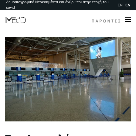
Δημοσιογραφικά Ντοκουμέντα και άνθρωποι στην εποχή του
Skip
EN
|
ΕΛ
covid
to
content
Me