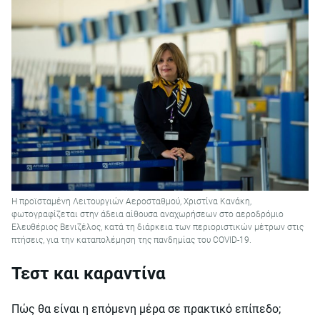
Η προϊσταμένη Λειτουργιών Αεροσταθμού, Χριστίνα Κανάκη,
φωτογραφίζεται στην άδεια αίθουσα αναχωρήσεων στο αεροδρόμιο
Ελευθέριος Βενιζέλος, κατά τη διάρκεια των περιοριστικών μέτρων στις
πτήσεις, για την καταπολέμηση της πανδημίας του COVID-19.
Τεστ και καραντίνα
Πώς θα είναι η επόμενη μέρα σε πρακτικό επίπεδο;