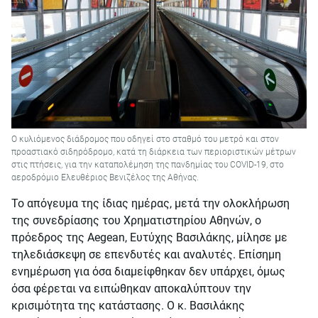
Ο κυλιόμενος διάδρομος που οδηγεί στο σταθμό του μετρό και στον
προαστιακό σιδηρόδρομο, κατά τη διάρκεια των περιοριστικών μέτρων
στις πτήσεις, για την καταπολέμηση της πανδημίας του COVID-19, στο
αεροδρόμιο Ελευθέριος Βενιζέλος της Αθήνας.
Το απόγευμα της ίδιας ημέρας, μετά την ολοκλήρωση
της συνεδρίασης του Χρηματιστηρίου Αθηνών, ο
πρόεδρος της Aegean, Ευτύχης Βασιλάκης, μίλησε με
τηλεδιάσκεψη σε επενδυτές και αναλυτές. Επίσημη
ενημέρωση για όσα διαμείφθηκαν δεν υπάρχει, όμως
όσα φέρεται να ειπώθηκαν αποκαλύπτουν την
κρισιμότητα της κατάστασης. Ο κ. Βασιλάκης