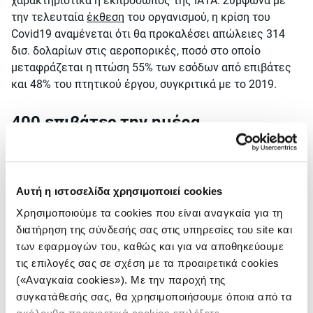
χαρακτηριστικά η εκπρόσωπος της ΙΑΤΑ. Σύμφωνα με
την τελευταία
έκθεση
του οργανισμού, η κρίση του
Covid19 αναμένεται ότι θα προκαλέσει απώλειες 314
δισ. δολαρίων στις αεροπορικές, ποσό στο οποίο
μεταφράζεται η πτώση 55% των εσόδων από επιβάτες
και 48% του πτητικού έργου, συγκριτικά με το 2019.
400 επιβάτες την ημέρα
Πίσω στην Αθήνα, οι αριθμοί του «Ελευθέριος
Βενιζέλος» για τη δίμηνη κρίση της πανδημίας, είναι
αποκαλυπτικοί. Τους δύο πρώτους μήνες του 2020
Αυτή η ιστοσελίδα χρησιμοποιεί cookies
μέσω του αεροδρομίου της Αθήνας ταξίδεψαν
Χρησιμοποιούμε τα cookies που είναι αναγκαία για τη
περισσότεροι από 2,8 εκατομμύρια άνθρωποι. Τον
διατήρηση της σύνδεσής σας στις υπηρεσίες του site και
Μάρτιο η επιβατική κίνηση μειώθηκε στους 640.000
των εφαρμογών του, καθώς και για να αποθηκεύουμε
επιβάτες και τον μήνα Απρίλιο, στην κορύφωση του
τις επιλογές σας σε σχέση με τα προαιρετικά cookies
lockdown, αντί για τα 2 εκατομμύρια που υπολογιζόταν,
(«Αναγκαία cookies»). Με την παροχή της
από το «Ελευθέριος Βενιζέλος» πέρασαν μόλις 21.759
συγκατάθεσής σας, θα χρησιμοποιήσουμε όποια από τα
άνθρωποι. Υπήρχαν μέρες που ταξίδεψαν λιγότεροι από