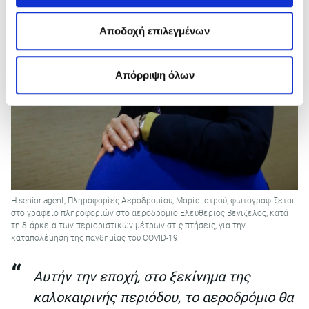
Αποδοχή επιλεγμένων
Απόρριψη όλων
H senior agent, Πληροφορίες Αεροδρομίου, Μαρία Ιατρού, φωτογραφίζεται
στο γραφείο πληροφοριών στο αεροδρόμιο Ελευθέριος Βενιζέλος, κατά
τη διάρκεια των περιοριστικών μέτρων στις πτήσεις, για την
καταπολέμηση της πανδημίας του COVID-19.
Αυτήν την εποχή, στο ξεκίνημα της
καλοκαιρινής περιόδου, το αεροδρόμιο θα