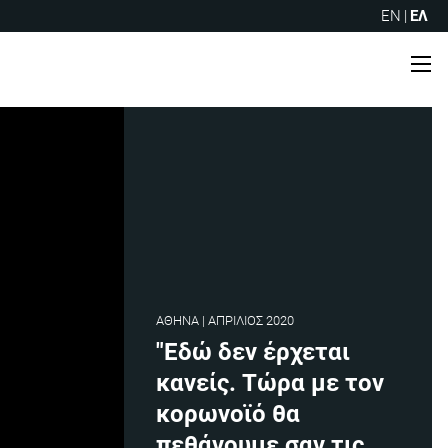
EN
|
ΕΛ
Me
ΑΘΗΝΑ | ΑΠΡΙΛΙΟΣ 2020
"Εδώ δεν έρχεται
κανείς. Τώρα με τον
κορωνοϊό θα
πεθάνουμε σαν τις