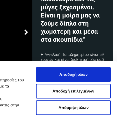
μύγες ξεχασμένοι.
Είναι η μοίρα μας να
ζούμε δίπλα στη
χωματερή και μέσα
στα σκουπίδια"
Η Αγγελική Παπαδημητρίου είναι 59
χρονών
και είναι διαβητική. Ζει μαζί
με τον άντρα της, τα παιδιά και
τα
δισέγγονά
της στον
οικισμό
Ρομά
της Νέας Ζωής
Αποδοχή όλων
Ασπροπύργου.
Εξαιτίας της
υπηρεσίες του
απαγόρευσης κυκλοφορίας κανείς
με τα
τους δεν μπορεί να πάει για δουλειά
Αποδοχή επιλεγμένων
και αντιμετωπίζουν σοβαρό
»,
πρόβλημα επιβίωσης.
οντας στην
Απόρριψη όλων