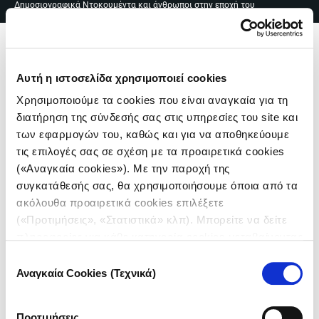
Δημοσιογραφικά Ντοκουμέντα και άνθρωποι στην εποχή του
Skip
EN
|
ΕΛ
covid
to
content
Me
Αυτή η ιστοσελίδα χρησιμοποιεί cookies
Χρησιμοποιούμε τα cookies που είναι αναγκαία για τη
διατήρηση της σύνδεσής σας στις υπηρεσίες του site και
των εφαρμογών του, καθώς και για να αποθηκεύουμε
τις επιλογές σας σε σχέση με τα προαιρετικά cookies
(«Αναγκαία cookies»). Με την παροχή της
Πλοήγηση
συγκατάθεσής σας, θα χρησιμοποιήσουμε όποια από τα
ακόλουθα προαιρετικά cookies επιλέξετε
άρθρων
(«Προτιμήσεις», «Στατιστικά» κλπ). Μπορείτε να δείτε
πληροφορίες για κάθε κατηγορία cookies μεταβαίνοντας
στην
Πολιτική Cookies
του site μας.
Επιλογή
Αναγκαία Cookies (Τεχνικά)
συγκατάθεσης
ΑΘΗΝΑ | ΑΠΡΙΛΙΟΣ 2020
"Είμαι διαβητικός και φοβάμαι,
Προτιμήσεις