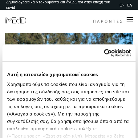
Δημοσιογραφικά Ντοκουμέντα και άνθρωποι στην εποχή του
Skip
EN
|
ΕΛ
covid
to
content
Me
Αυτή η ιστοσελίδα χρησιμοποιεί cookies
Χρησιμοποιούμε τα cookies που είναι αναγκαία για τη
διατήρηση της σύνδεσής σας στις υπηρεσίες του site και
των εφαρμογών του, καθώς και για να αποθηκεύουμε
τις επιλογές σας σε σχέση με τα προαιρετικά cookies
(«Αναγκαία cookies»). Με την παροχή της
συγκατάθεσής σας, θα χρησιμοποιήσουμε όποια από τα
ακόλουθα προαιρετικά cookies επιλέξετε
Πλοήγηση
(«Προτιμήσεις», «Στατιστικά» κλπ). Μπορείτε να δείτε